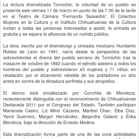
La lectura dramatizada Tomochic, la voluntad de un pueblo se
presenta este viernes 11 de marzo en punto de las 7:30 de la tarde
en el Teatro de Cámara “Fernando Saavedra”. El Colectivo
Mujeres en la Cultura y el Instituto Chihuahuense de la Cultura
invitan a todas las personas interesadas a asistir, la entrada es
gratuita y se espera la afluencia de un nutrido público.
La obra, escrita por el dramaturgo y cineasta mexicano Humberto
Robles de León en 1991, narra desde la perspectiva de las
sobrevivientes el drama del pueblo serrano de Tomóchic tras la
masacre de octubre de 1892 cuando el ejército asesinó a todos los
hombres del pueblo y sobrevivieron 43 mujeres y 71 niños, en
retaliación por el alzamiento rebelde de los pobladores un año
antes en contra de la dictadura porfirista y sus atropellos.
El elenco está encabezado por Conchita de Mendoza,
recientemente distinguida con el reconocimiento de Chihuahuense
Destacada 2011 por el Congreso del Estado. También participan
Marianela Castro, Liz Mirel Cázares, Maribel Chan, Elba Díaz,
Yamil Guerrero, Margot Hernández, Alejandra Galaviz y Érika
Mendoza, bajo la dirección de Ernesto Medina.
Esta dramatización forma parte de una de las once actividades