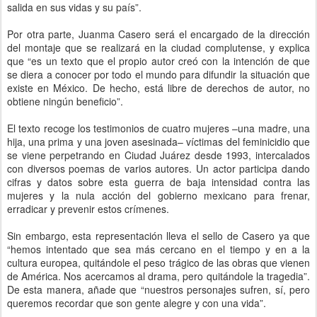
salida en sus vidas y su país”.
Por otra parte, Juanma Casero será el encargado de la dirección
del montaje que se realizará en la ciudad complutense, y explica
que “es un texto que el propio autor creó con la intención de que
se diera a conocer por todo el mundo para difundir la situación que
existe en México. De hecho, está libre de derechos de autor, no
obtiene ningún beneficio”.
El texto recoge los testimonios de cuatro mujeres –una madre, una
hija, una prima y una joven asesinada– víctimas del feminicidio que
se viene perpetrando en Ciudad Juárez desde 1993, intercalados
con diversos poemas de varios autores. Un actor participa dando
cifras y datos sobre esta guerra de baja intensidad contra las
mujeres y la nula acción del gobierno mexicano para frenar,
erradicar y prevenir estos crímenes.
Sin embargo, esta representación lleva el sello de Casero ya que
“hemos intentado que sea más cercano en el tiempo y en a la
cultura europea, quitándole el peso trágico de las obras que vienen
de América. Nos acercamos al drama, pero quitándole la tragedia”.
De esta manera, añade que “nuestros personajes sufren, sí, pero
queremos recordar que son gente alegre y con una vida”.