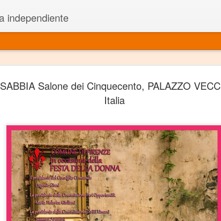
a independiente
El dramatu
JAN
SABBIA Salone dei Cinquecento, PALAZZO VECCH
1
más repre
Italia
Montajes y representacione
Premio Nacional de Dramatu
Colabora con varias organ
Ha escrito para Somos el 
y colabora con ArgosIs Inte
El dramaturgo mexicano vi