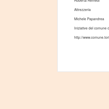
Roberta Remedi
Attrezzeria
On
Michele Papandrea
Um
Di
Iniziative del comune 
a
— 
http://www.comune.tori
p
su
A
m
𝗛
A