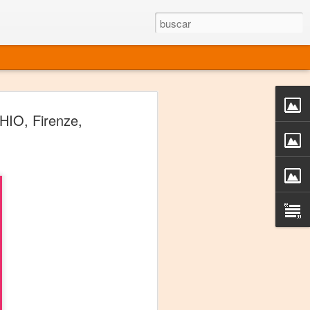
rgo mexicano vivo
IO, Firenze,
sentado en el mundo
s en 34 países (Cuatro continentes)
rgia "Emilio Carballido" 2014.
izaciones de Derechos Humanos.
Medio, Las Nueve Musas
rnacional
vo más representado en el mundo.