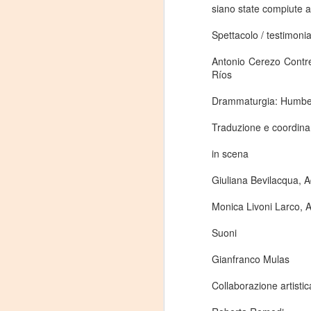
siano state compiute a
La
Spettacolo / testimonia
p
La
Antonio Cerezo Contr
ch
Ríos
gr
Drammaturgia: Humbe
Sa
S
Traduzione e coordina
A
in scena
Giuliana Bevilacqua, A
Se
Monica Livoni Larco, 
ob
di
Suoni
E
Gianfranco Mulas
li
co
Collaborazione artistic
A