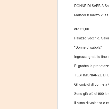
DONNE DI SABBIA Salo
J
Martedì 8 marzo 2011
29
3
ore 21,00
(
Palazzo Vecchio, Salo
Di
"Donne di sabbia"
A
Ingresso gratuito fino
#
E' gradita la prenotaz
S
TESTIMONIANZE DI 
E
Gli omicidi di donne 

Sono già più di 900 le
pu
Il clima di violenza e
📌
A