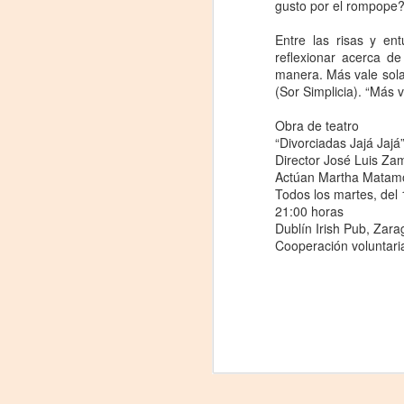
gusto por el rompope
J
Entre las risas y en
29
reflexionar acerca de
manera. Más vale sola
3
(Sor Simplicia). “Más v
(
Obra de teatro
“Divorciadas Jajá Jaj
Di
Director José Luis Za
Actúan Martha Matamo
A
Todos los martes, del 
21:00 horas
#
Dublín Irish Pub, Za
Cooperación voluntari
S
E

pu
📌
A