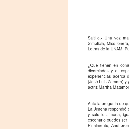
Saltillo.- Una voz m
Simplicia, Miss-ioner
Letras de la UNAM, Pu
¿Qué tienen en comú
divorciadas y el es
Leonardo y la máquina
AUG
experiencias acerca 
6
de volar - León
(José Luis Zamora) y 
actriz Martha Matamor
Jueves 6, 13, 20 y 27 de agosto
Domingo 9 y 16 de agosto
Ante la pregunta de q
La Jimena respondió q
Con Nicolás León y Hugo
y sale lo Jimena, igu
Almanza
escenario puedes ser a
A
Finalmente, Anel prom
Dir.