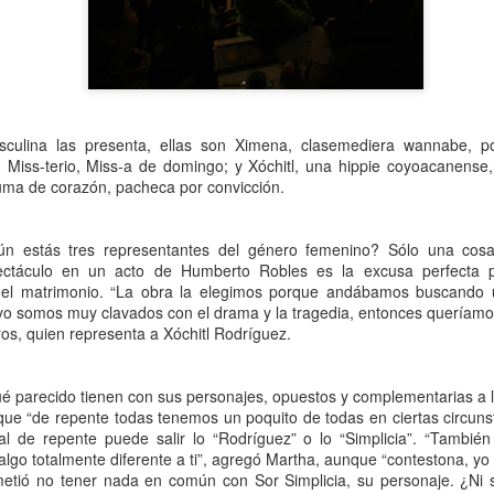
asculina las presenta, ellas son Ximena, clasemediera wannabe, p
a, Miss-terio, Miss-a de domingo; y Xóchitl, una hippie coyoacanense
ma de corazón, pacheca por convicción.
n estás tres representantes del género femenino? Sólo una cosa
pectáculo en un acto de Humberto Robles es la excusa perfecta 
Frida Viva la Vida -
La obra de teatro
AUG
AUG
del matrimonio. “La obra la elegimos porque andábamos buscando u
6
6
Santa Fe
“MUJERES DE
yo somos muy clavados con el drama y la tragedia, entonces queríamos
ARENA” llega a
os, quien representa a Xóchitl Rodríguez.
Viernes 7 de agosto, 19 h.
Formosa
El universo de Frida Kahlo se
El próximo domingo 9 de agosto,
ué parecido tienen con sus personajes, opuestos y complementarias a 
apodera del ciclo Comentadas
Formosa recibe la obra “Mujeres
ue “de repente todas tenemos un poquito de todas en ciertas circunst
deArena” representada en 140
al de repente puede salir lo “Rodríguez” o lo “Simplicia”. “Tambié
La calidez del Gran Salón se
países, del autor mexicano
lgo totalmente diferente a ti”, agregó Martha, aunque “contestona, yo 
muda al Teatinmersivana fecha
Échale la culpa a Hacienda / Tacones Sangrientos -
UG
Humberto Robles.
etió no tener nada en común con Sor Simplicia, su personaje. ¿Ni siq
muy especial, donde nos
6
Guadalajara