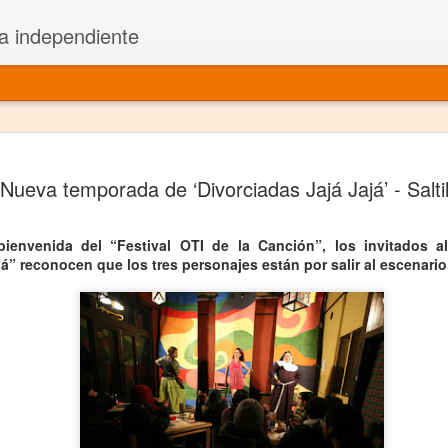
a independiente
El dramatu
JAN
Nueva temporada de ‘Divorciadas Jajá Jajá’ - Saltil
1
más repre
Montajes y representacione
ienvenida del “Festival OTI de la Canción”, los invitados al
já” reconocen que los tres personajes están por salir al escenario
Premio Nacional de Dramatu
Colabora con varias organ
Ha escrito para Somos el 
y colabora con ArgosIs Inte
El dramaturgo mexicano vi