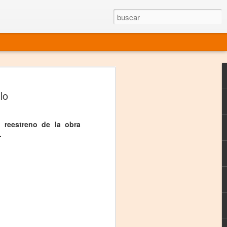
rgo mexicano vivo
lo
sentado en el mundo
s en 34 países (Cuatro continentes)
 reestreno de la obra
.
rgia "Emilio Carballido" 2014.
izaciones de Derechos Humanos.
Medio, Las Nueve Musas
rnacional
vo más representado en el mundo.