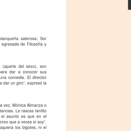
olanqueña salerosa; Sor
, egresada de Filosofía y
 (aparte del sexo), son
para dar a conocer sus
La noche que jamás
AUG
na comedia. El director
6
existió - Colonia
 dar un giro”, expresó la
Sábado 15 de agosto
Biblioteca Rodó
la vez, Mónica Almanza o
ancias. Le rascas tantito
Una obra de Humberto Robles
n el asunto es que en el
dirigida por Andrés Leal Bentancur
creo que a veces sí soy”.
uiera los bigotes, ni el
Con las actuaciones de Fabiana