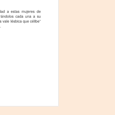
Fine y Laura Barboza
idad a estas mujeres de
ntrándolos cada una a su
vale lésbica que célibe”
.