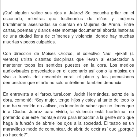
¡Qué alguien voltee sus ojos a Juárez! Se escucha gritar en el
escenario, mientras que testimonios de niñas y mujeres
brutalmente asesinadas se cuentan en Mujeres de Arena. Entre
cartas, poemas y diarios este montaje documental aborda historias
de una ciudad llena de crímenes y violencia, donde hay muchas
muertas y pocos culpables.
Con dirección de Moisés Orozco, el colectivo Naui Ejekatl (4
vientos) utiliza distintas disciplinas que llevan al espectador a
mantener todos los sentidos puestos en la obra. Los medios
audiovisuales proyectados en el escenario así como la música en
vivo a través del ensamble coral, el piano y las percusiones
demuestran que el arte no sólo entretiene, también denuncia.
En entrevista a el farocultural.com Judith Hernández, actriz de la
obra, comentó: “Soy mujer, tengo hijos y estoy al tanto de todo lo
que ha sucedido en Jalisco, es impotente saber que no tienes que
ir a Ciudad Juárez para vivirlo, la violencia está fuertísima, no
pretendo que este montaje sirva para impactar a la gente sino que
haga la función de abrirle los ojos a la sociedad. El teatro es un
maravilloso modo de comunicar, de abrir, de decir así que ¿porqué
no hacerlo?”.