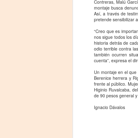
Contreras, Malú Garc
montaje busca denunci
Así, a través de test
pretende sensibilizar 
“Creo que es importan
nos sigue todos los dí
historia detrás de ca
odio terrible contra 
también ocurren situ
cuenta”, expresa el di
Un montaje en el que 
«El teatro sigue siendo
Berenice herrera y Ri
AUG
frente al público. Muj
5
una invitación a
Higinio Ruvalcaba, de
reflexionar,
de 90 pesos general y
encontrarnos,
escucharnos»
Ignacio Dávalos
Laura Azcurra regresa a Rosario
con «Frida, ¡viva la vida!», que se
presentará en el Teatro de
A
Lavardén como parte del ciclo
Comentadas. La función dará