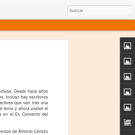
rgo mexicano vivo
sentado en el mundo
s en 34 países (Cuatro continentes)
rgia "Emilio Carballido" 2014.
ectivas. Desde hace años
izaciones de Derechos Humanos.
s. Incluso hay escritores
ectives que van tras una
Medio, Las Nueve Musas
al tema y ahora vuelve el
a en el Ex Convento del
rnacional
vo más representado en el mundo.
textos de Antonio Cerezo