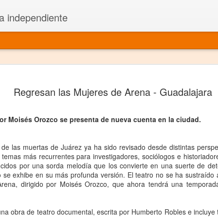
a independiente
El dramatu
JAN
Regresan las Mujeres de Arena - Guadalajara
1
más repre
Montajes y representacione
por Moisés Orozco se presenta de nueva cuenta en la ciudad.
Premio Nacional de Dramatu
 de las muertas de Juárez ya ha sido revisado desde distintas persp
Colabora con varias organ
 temas más recurrentes para investigadores, sociólogos e historiadore
cidos por una sorda melodía que los convierte en una suerte de det
Ha escrito para Somos el 
 se exhibe en su más profunda versión. El teatro no se ha sustraído 
rena, dirigido por Moisés Orozco, que ahora tendrá una temporad
y colabora con ArgosIs Inte
El dramaturgo mexicano vi
na obra de teatro documental, escrita por Humberto Robles e incluye 