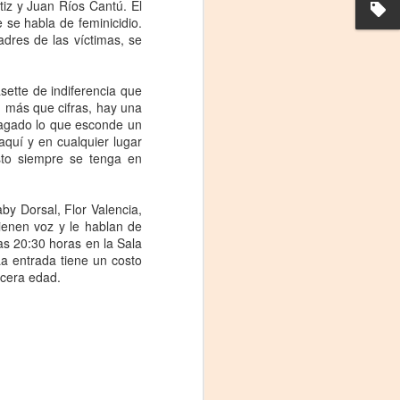
iz y Juan Ríos Cantú. El
 se habla de feminicidio.
dres de las víctimas, se
ette de indiferencia que
n más que cifras, hay una
pagado lo que esconde un
aquí y en cualquier lugar
sto siempre se tenga en
by Dorsal, Flor Valencia,
Frida Viva la Vida -
ienen voz y le hablan de
AUG
as 20:30 horas en la Sala
3
Santa Fe
a entrada tiene un costo
Viernes 7 de agosto, 19 h.
rcera edad.
El universo de Frida Kahlo se
apodera del ciclo Comentadas
La calidez del Gran Salón se
muda al Teatinmersivana fecha
muy especial, donde nos