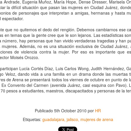
ía Andrade, Eugenia Muñoz, María Hope, Dense Dresser, Marisela Ort
ar la difícil situación que pasan las mujeres en Ciudad Juárez, donde
imonios de personajes que interpretan a amigas, hermanas y hasta ma
al espectador.
te que no quitemos el dedo del renglón. Debemos cambiarnos ese cas
as en temas que la gente cree que le son lejanos. Las estadísticas so
da número, hay personas que han vivido verdaderas tragedias y han 
las mujeres. Además, no es una situación exclusiva de Ciudad Juárez, 
aciones de violencia contra la mujer. Por eso es importante que e
rector Moisés Orozco.
participan Lucía Cortés Díaz, Luis Carlos Wong, Judith Hernández, Ga
Leonardo y la máquina
Para desandar el
go Veloz, dando vida a una familia en un drama donde las muertas t
AUG
AUG
eres de Arena se presentará todos los viernes de octubre en punto de l
5
4
de volar - León
universo creativo de
l Ex Convento del Carmen (avenida Juárez, casi esquina con Pavo). L
Frida Kahlo, el ciclo
Jueves 6, 13, 20 y 27 de agosto
 70 pesos a estudiantes, maestros, discapacitados y personas de la te
“Comentadas” pasa
Domingo 9 y 16 de agosto
del Gran Salón al
Teatro de Plataforma
Con Nicolás León y Hugo
Publicado
5th October 2010
por
HR
Lavardén
Almanza
Etiquetas:
guadalajara
jalisco
mujeres de arena
Será este viernes a las 19, con
La noche que jamás existió - Colonia
UG
Dir.
entrada gratuita, y la presentación
3
Sábado 15 de agosto