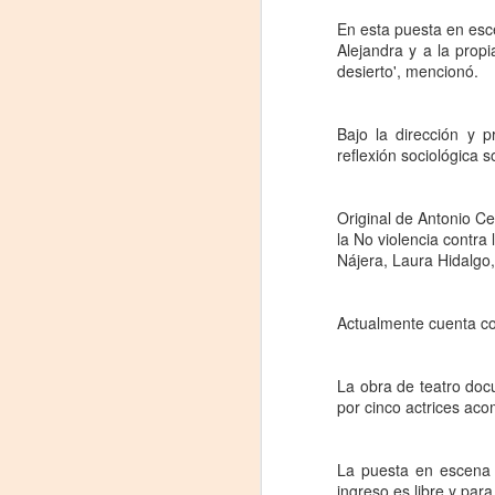
J
En esta puesta en esce
Alejandra y a la prop
29
desierto', mencionó.
3
Bajo la dirección y p
(
reflexión sociológica 
Di
Original de Antonio Ce
A
la No violencia contra
Nájera, Laura Hidalgo
#
S
Actualmente cuenta co
E
La obra de teatro docu

por cinco actrices ac
pu
📌
La puesta en escena 
A
ingreso es libre y para 