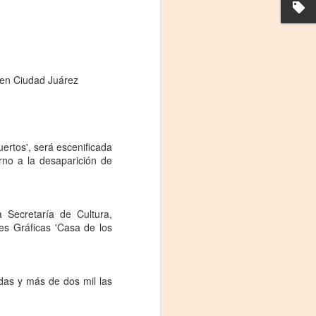
s en Ciudad Juárez
rtos', será escenificada
orno a la desaparición de
La noche que jamás
AUG
6
existió - Colonia
Sábado 15 de agosto
a Secretaría de Cultura,
es Gráficas 'Casa de los
Biblioteca Rodó
Una obra de Humberto Robles
dirigida por Andrés Leal Bentancur
das y más de dos mil las
Con las actuaciones de Fabiana