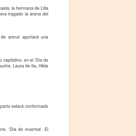
Fine y Laura Barboza
aela, la hermana de Lilia
iera tragado la arena del
s de arena' aportará una
 capitalino, en el 'Día de
uche, Laura de Ita, Hilda
reparto estará conformado
re, 'Día de muertos'. El