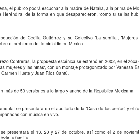
proponemos explorar y revisitar el
La representación es del grupo
ueves 20 de agosto en Punto Escénico
universo creativo de Frida.
na, el público podrá escuchar a la madre de Natalia, a la prima de Mic
Javorai Teatro Experimental del
ia Heréndira, de la forma en que desaparecieron, 'como si se las hub
Paraguay y la dirección escénica
 de agosto en el Centro Cultural La Escalera
¿Qué va a pasar en este
es responsabilidad de Nadia
encuentro?
Capdevila.
0 de agosto en Kokob
Presentación de la obra
roducción de Cecilia Gutiérrez y su Colectivo 'La semilla', 'Mujere
Sinopsis de la obra: “Mujeres de
Sangre en los Tacones)
unipersonal Frida Viva la Vida,
sobre el problema del feminicidio en México.
Arena” es una obra de teatro
protagonizada por Laura Azcurra,
testimonial que reúne las voces
r.
bajo la dirección de Julia Morgado
de madres, hijas y activistas que
y dramaturgia de Humberto
rezo Contreras, la propuesta escénica se estrenó en 2002, en el zócalo
Solidaridad con Pueblos Mayas en riesgo de
UG
denuncian los feminicidios
Robles.
 las mujeres y las niñas', con un montaje protagonizado por Vanessa Ba
6
ocurridos en Ciudad Juárez,
hambruna
, Carmen Huete y Juan Ríos Cantú.
México.
AlimentarLaVida
olidaridad con Pueblos Mayas en riesgo de hambruna.
n más de 50 versiones a lo largo y ancho de la República Mexicana.
nvía llamamientos al Estado mexicano para urgir:
mental se presentará en el auditorio de la 'Casa de los perros' y el 
 Implementación de un Plan de Emergencia Alimentaria hacia
ompañadas con música en vivo.
eblos originarios.
 Intervención del Comité Internacional de la Cruz Roja.
se presentará el 13, 20 y 27 de octubre, así como el 2 de noviemb
«El teatro sigue siendo una invitación a reflexionar,
UG
toda la familia.