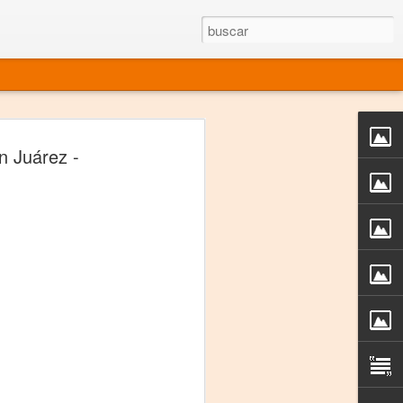
rgo mexicano vivo
en Juárez -
sentado en el mundo
s en 34 países (Cuatro continentes)
rgia "Emilio Carballido" 2014.
izaciones de Derechos Humanos.
Medio, Las Nueve Musas
rnacional
vo más representado en el mundo.