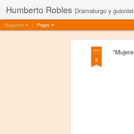
Humberto Robles
Dramaturgo y guionist
Magazine
Pages
''Mujere
OCT
8