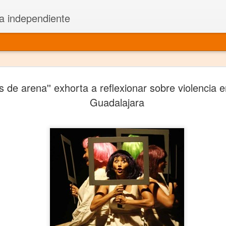
a independiente
El dramatu
JAN
s de arena'' exhorta a reflexionar sobre violencia 
1
más repre
Guadalajara
Montajes y representacione
Premio Nacional de Dramatu
Colabora con varias organ
Ha escrito para Somos el 
y colabora con ArgosIs Inte
El dramaturgo mexicano vi