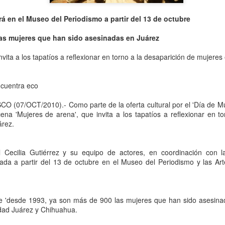
rá en el Museo del Periodismo a partir del 13 de octubre
las mujeres que han sido asesinadas en Juárez
vita a los tapatíos a reflexionar en torno a la desaparición de mujere
ncuentra eco
(07/OCT/2010).- Como parte de la oferta cultural por el 'Día de Mue
ena 'Mujeres de arena', que invita a los tapatíos a reflexionar en t
árez.
Frida Viva la Vida -
La obra de teatro
AUG
AUG
6
6
Santa Fe
“MUJERES DE
ARENA” llega a
Viernes 7 de agosto, 19 h.
l Cecilia Gutiérrez y su equipo de actores, en coordinación con l
Formosa
da a partir del 13 de octubre en el Museo del Periodismo y las Art
El universo de Frida Kahlo se
El próximo domingo 9 de agosto,
apodera del ciclo Comentadas
Formosa recibe la obra “Mujeres
deArena” representada en 140
La calidez del Gran Salón se
e 'desde 1993, ya son más de 900 las mujeres que han sido asesina
países, del autor mexicano
muda al Teatinmersivana fecha
dad Juárez y Chihuahua.
Échale la culpa a Hacienda / Tacones Sangrientos -
UG
Humberto Robles.
muy especial, donde nos
6
Guadalajara