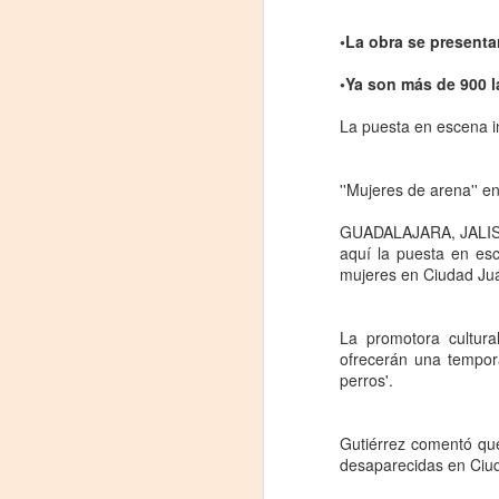
◦La obra se presenta
◦Ya son más de 900 
La puesta en escena in
''Mujeres de arena'' e
GUADALAJARA, JALISCO 
aquí la puesta en esc
mujeres en Ciudad Ju
Leonardo y la máquina
AUG
6
de volar - León
Jueves 6, 13, 20 y 27 de agosto
La promotora cultura
ofrecerán una tempora
Domingo 9 y 16 de agosto
perros'.
Con Nicolás León y Hugo
Almanza
Gutiérrez comentó qu
desaparecidas en Ciu
A
Dir.