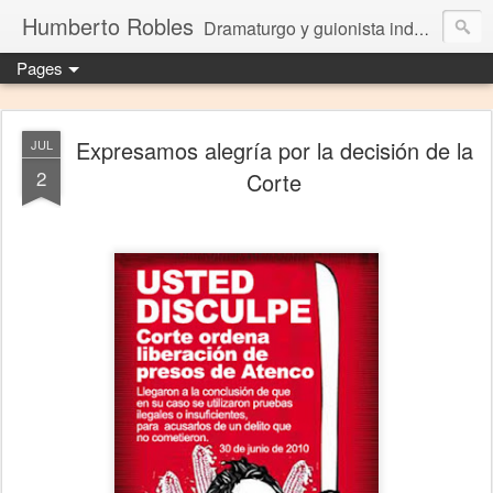
Humberto Robles
Dramaturgo y guionista independiente
Pages
Expresamos alegría por la decisión de la
JUL
2
Corte