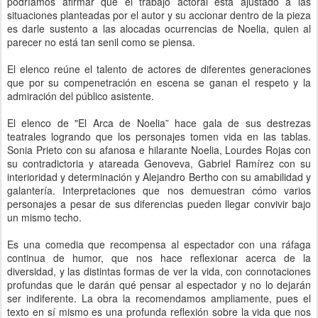
podríamos afirmar que el trabajo actoral está ajustado a las
situaciones planteadas por el autor y su accionar dentro de la pieza
es darle sustento a las alocadas ocurrencias de Noelia, quien al
parecer no está tan senil como se piensa.
El elenco reúne el talento de actores de diferentes generaciones
que por su compenetración en escena se ganan el respeto y la
admiración del público asistente.
El elenco de "El Arca de Noelia” hace gala de sus destrezas
teatrales logrando que los personajes tomen vida en las tablas.
Sonia Prieto con su afanosa e hilarante Noelia, Lourdes Rojas con
su contradictoria y atareada Genoveva, Gabriel Ramírez con su
interioridad y determinación y Alejandro Bertho con su amabilidad y
galantería. Interpretaciones que nos demuestran cómo varios
personajes a pesar de sus diferencias pueden llegar convivir bajo
un mismo techo.
Es una comedia que recompensa al espectador con una ráfaga
continua de humor, que nos hace reflexionar acerca de la
diversidad, y las distintas formas de ver la vida, con connotaciones
profundas que le darán qué pensar al espectador y no lo dejarán
ser indiferente. La obra la recomendamos ampliamente, pues el
texto en sí mismo es una profunda reflexión sobre la vida que nos