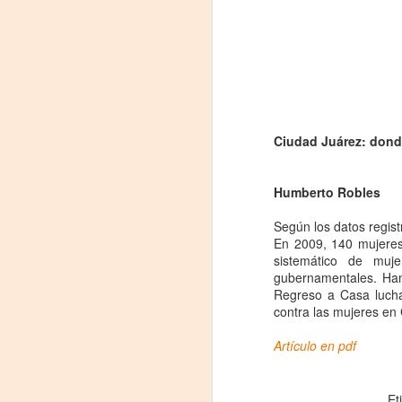
Ciudad Juárez: donde
Humberto Robles
Frida Viva la Vida -
Según los datos regis
AUG
En 2009, 140 mujeres
7
Santa Fe
sistemático de muj
Viernes 7 de agosto, 19 h.
gubernamentales. Han
Regreso a Casa lucha 
El universo de Frida Kahlo se
contra las mujeres en 
apodera del ciclo Comentadas
Artículo en pdf
La calidez del Gran Salón se
muda al Teatinmersivana fecha
A
muy especial, donde nos
Et