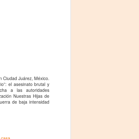
n Ciudad Juárez, México.
La noche que jamás
AUG
”: el asesinato brutal y
6
existió - Colonia
cha a las autoridades
Sábado 15 de agosto
zación Nuestras Hijas de
uerra de baja intensidad
Biblioteca Rodó
Una obra de Humberto Robles
dirigida por Andrés Leal Bentancur
Con las actuaciones de Fabiana
a casa