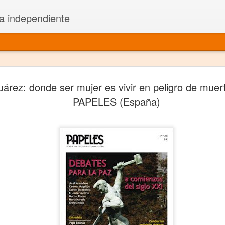
a independiente
El dramatu
JAN
árez: donde ser mujer es vivir en peligro de muert
1
más repre
PAPELES (España)
Montajes y representacione
Premio Nacional de Dramatu
Colabora con varias organ
Ha escrito para Somos el 
y colabora con ArgosIs Inte
El dramaturgo mexicano vi