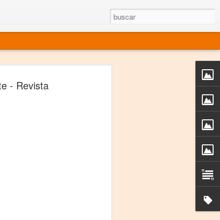
rgo mexicano vivo
e - Revista
sentado en el mundo
s en 34 países (Cuatro continentes)
rgia "Emilio Carballido" 2014.
izaciones de Derechos Humanos.
Medio, Las Nueve Musas
rnacional
vo más representado en el mundo.