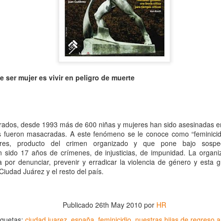
 ser mujer es vivir en peligro de muerte
trados, desde 1993 más de 600 niñas y mujeres han sido asesinadas e
La obra de teatro
Leonardo y la máquina
AUG
AUG
 fueron masacradas. A este fenómeno se le conoce como “feminicidio
7
6
“MUJERES DE
de volar - León
eres, producto del crimen organizado y que pone bajo sospe
ARENA” llega a
Jueves 6, 13, 20 y 27 de agosto
 sido 17 años de crímenes, de injusticias, de impunidad. La organi
Formosa
por denunciar, prevenir y erradicar la violencia de género y esta g
Domingo 9 y 16 de agosto
Ciudad Juárez y el resto del país.
El próximo domingo 9 de agosto,
Formosa recibe la obra “Mujeres
Con Nicolás León y Hugo
deArena” representada en 140
Almanza
países, del autor mexicano
Publicado
26th May 2010
por
HR
Échale la culpa a Hacienda / Tacones Sangrientos -
UG
Humberto Robles.
Dir.
6
Guadalajara
iquetas:
ciudad juarez
españa
feminicidio
nuestras hijas de regreso 