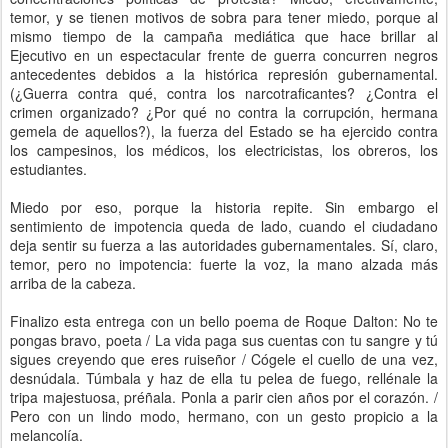
temor, y se tienen motivos de sobra para tener miedo, porque al
mismo tiempo de la campaña mediática que hace brillar al
Ejecutivo en un espectacular frente de guerra concurren negros
antecedentes debidos a la histórica represión gubernamental.
(¿Guerra contra qué, contra los narcotraficantes? ¿Contra el
crimen organizado? ¿Por qué no contra la corrupción, hermana
gemela de aquellos?), la fuerza del Estado se ha ejercido contra
los campesinos, los médicos, los electricistas, los obreros, los
estudiantes.
Miedo por eso, porque la historia repite. Sin embargo el
sentimiento de impotencia queda de lado, cuando el ciudadano
deja sentir su fuerza a las autoridades gubernamentales. Sí, claro,
temor, pero no impotencia: fuerte la voz, la mano alzada más
arriba de la cabeza.
Finalizo esta entrega con un bello poema de Roque Dalton: No te
pongas bravo, poeta / La vida paga sus cuentas con tu sangre y tú
sigues creyendo que eres ruiseñor / Cógele el cuello de una vez,
desnúdala. Túmbala y haz de ella tu pelea de fuego, rellénale la
tripa majestuosa, préñala. Ponla a parir cien años por el corazón. /
Pero con un lindo modo, hermano, con un gesto propicio a la
melancolía.