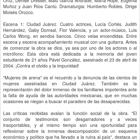
Ortiz, Denise Dresser, Malú García Andrade, María Hope, Eugenia
Muñoz y Juan Ríos Cantú. Dramaturgia: Humberto Robles. Dirige
Moisés Orozco.
Escena 1: Ciudad Juárez. Cuatro actrices, Lucía Cortés, Judith
Hernández, Gaby Domsal, Flor Valencia, y un actor-músico, Luis
Carlos Wong, en sendos bancos. Cinco velas encendidas. Entre
escena y escena acompañamiento musical con una guitarra. Antes
de comenzar la obra se dice, ya sea por uno de los actores o al
micrófono: Esta obra está dedicada a la memoria del joven
estudiante de 21 años Pável González, asesinado el 23 de abril de
2004. ¡Contra el olvido y la impunidad!
"Mujeres de arena" es el recuerdo y la denuncia de las cientos de
mujeres asesinadas en Ciudad Juárez. También es la
representación del dolor inmenso de los familiares impotentes ante
la falta de ayuda de las autoridades mexicanas, que en muchas
ocasiones se niegan a buscar el paradero de las desaparecidas.
Las críticas recibidas avalan la función social de la obra. "El
conjunto de testimonios son desgarradores y a veces
insoportables, y al mismo tiempo son una oportunidad para
reflexionar sobre la inmensa descomposición de un esquema
económico y político que ha llevado a la ruina al país", destaca un