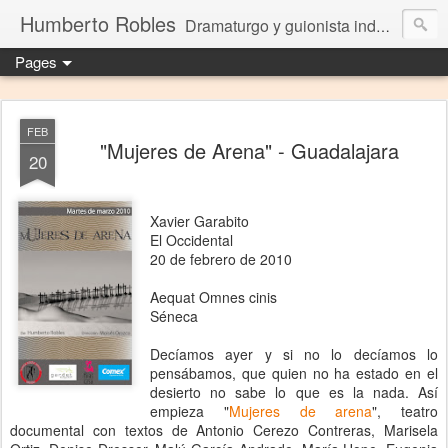
Humberto Robles
Dramaturgo y guionista independiente
Pages
FEB
"Mujeres de Arena" - Guadalajara
20
Xavier Garabito
El Occidental
20 de febrero de 2010
Aequat Omnes cinis
Séneca
Decíamos ayer y si no lo decíamos lo
pensábamos, que quien no ha estado en el
desierto no sabe lo que es la nada. Así
empieza "
Mujeres de arena
", teatro
documental con textos de Antonio Cerezo Contreras, Marisela