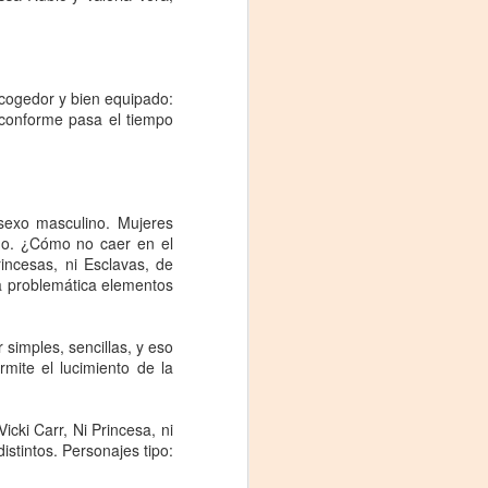
Fine y Laura Barboza
acogedor y bien equipado:
 conforme pasa el tiempo
sexo masculino. Mujeres
 no. ¿Cómo no caer en el
ncesas, ni Esclavas, de
ta problemática elementos
 simples, sencillas, y eso
mite el lucimiento de la
cki Carr, Ni Princesa, ni
stintos. Personajes tipo: