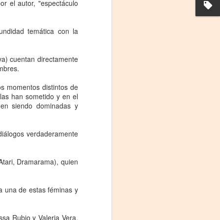
or el autor, "espectáculo
undidad temática con la
va) cuentan directamente
mbres.
os momentos distintos de
las han sometido y en el
uen siendo dominadas y
La noche que jamás
AUG
 diálogos verdaderamente
6
existió - Colonia
Sábado 15 de agosto
Atari, Dramarama), quien
Biblioteca Rodó
Una obra de Humberto Robles
a una de estas féminas y
dirigida por Andrés Leal Bentancur
Con las actuaciones de Fabiana
sa Rubio y Valeria Vera,