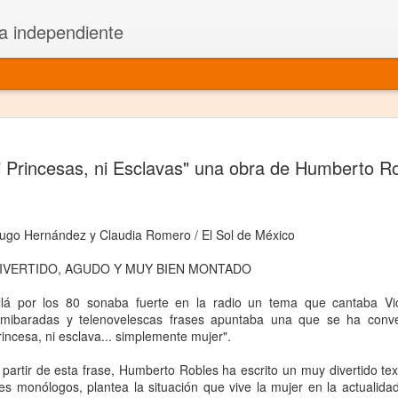
a independiente
El dramatu
JAN
i Princesas, ni Esclavas" una obra de Humberto R
1
más repre
Montajes y representacione
ugo Hernández y Claudia Romero / El Sol de México
Premio Nacional de Dramatu
IVERTIDO, AGUDO Y MUY BIEN MONTADO
Colabora con varias organ
llá por los 80 sonaba fuerte en la radio un tema que cantaba Vi
Ha escrito para Somos el 
lmibaradas y telenovelescas frases apuntaba una que se ha conver
rincesa, ni esclava... simplemente mujer".
y colabora con ArgosIs Inte
 partir de esta frase, Humberto Robles ha escrito un muy divertido tex
El dramaturgo mexicano vi
res monólogos, plantea la situación que vive la mujer en la actualida