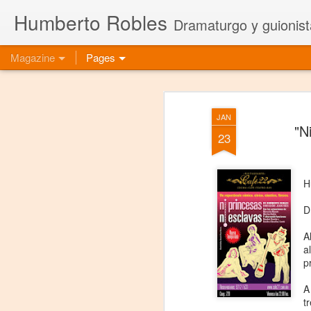
Humberto Robles
Dramaturgo y guionist
Magazine
Pages
JAN
"N
23
H
D
A
a
p
A
t