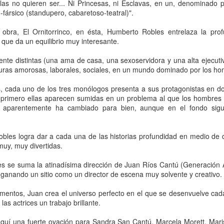
llas no quieren ser... Ni Princesas, ni Esclavas, en un, denominado p
-fársico (standupero, cabaretoso-teatral)".
obra, El Ornitorrinco, en ésta, Humberto Robles entrelaza la prof
 que da un equilibrio muy interesante.
nte distintas (una ama de casa, una sexoservidora y una alta ejecuti
turas amorosas, laborales, sociales, en un mundo dominado por los ho
s, cada uno de los tres monólogos presenta a sus protagonistas en d
l primero ellas aparecen sumidas en un problema al que los hombres 
ón aparentemente ha cambiado para bien, aunque en el fondo sig
Frida Viva la Vida -
La obra de teatro
AUG
AUG
bles logra dar a cada una de las historias profundidad en medio de
6
6
Santa Fe
“MUJERES DE
 muy, muy divertidas.
ARENA” llega a
Viernes 7 de agosto, 19 h.
Formosa
es se suma la atinadísima dirección de Juan Ríos Cantú (Generación 
El universo de Frida Kahlo se
 ganando un sitio como un director de escena muy solvente y creativo.
El próximo domingo 9 de agosto,
apodera del ciclo Comentadas
Formosa recibe la obra “Mujeres
entos, Juan crea el universo perfecto en el que se desenvuelve cad
deArena” representada en 140
La calidez del Gran Salón se
as actrices un trabajo brillante.
países, del autor mexicano
muda al Teatinmersivana fecha
Échale la culpa a Hacienda / Tacones Sangrientos -
UG
Humberto Robles.
muy especial, donde nos
6
aquí una fuerte ovación para Sandra San Cantú, Marcela Morett, Maris
Guadalajara