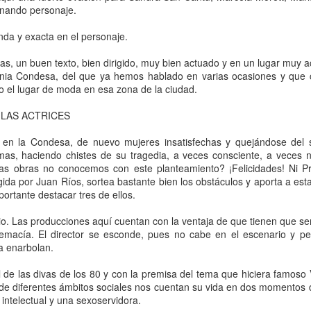
proponemos explorar y revisitar el
rnando personaje.
La representación es del grupo
ueves 20 de agosto en Punto Escénico
universo creativo de Frida.
Javorai Teatro Experimental del
da y exacta en el personaje.
Paraguay y la dirección escénica
 de agosto en el Centro Cultural La Escalera
¿Qué va a pasar en este
es responsabilidad de Nadia
encuentro?
vas, un buen texto, bien dirigido, muy bien actuado y en un lugar muy 
Capdevila.
0 de agosto en Kokob
lonia Condesa, del que ya hemos hablado en varias ocasiones y que
Presentación de la obra
 el lugar de moda en esa zona de la ciudad.
Sinopsis de la obra: “Mujeres de
Sangre en los Tacones)
unipersonal Frida Viva la Vida,
Arena” es una obra de teatro
protagonizada por Laura Azcurra,
 LAS ACTRICES
testimonial que reúne las voces
r.
bajo la dirección de Julia Morgado
de madres, hijas y activistas que
y dramaturgia de Humberto
Solidaridad con Pueblos Mayas en riesgo de
UG
en la Condesa, de nuevo mujeres insatisfechas y quejándose del 
denuncian los feminicidios
Robles.
6
mas, haciendo chistes de su tragedia, a veces consciente, a veces
ocurridos en Ciudad Juárez,
hambruna
s obras no conocemos con este planteamiento? ¡Felicidades! Ni Pri
México.
AlimentarLaVida
gida por Juan Ríos, sortea bastante bien los obstáculos y aporta a es
ortante destacar tres de ellos.
olidaridad con Pueblos Mayas en riesgo de hambruna.
io. Las producciones aquí cuentan con la ventaja de que tienen que ser
nvía llamamientos al Estado mexicano para urgir:
remacía. El director se esconde, pues no cabe en el escenario y per
a enarbolan.
 Implementación de un Plan de Emergencia Alimentaria hacia
eblos originarios.
de las divas de los 80 y con la premisa del tema que hiciera famoso Vi
de diferentes ámbitos sociales nos cuentan su vida en dos momentos di
 Intervención del Comité Internacional de la Cruz Roja.
«El teatro sigue siendo una invitación a reflexionar,
UG
intelectual y una sexoservidora.