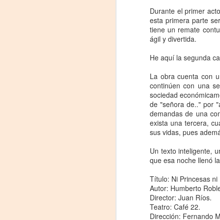
Durante el primer act
La
esta primera parte se
p
tiene un remate contu
La
ágil y divertida.
ch
gr
He aquí la segunda car
Sa
La obra cuenta con u
S
continúen con una se
sociedad económicament
A
de "señora de.." por "
demandas de una comun
exista una tercera, cu
sus vidas, pues ademá
Se
ob
Un texto inteligente,
di
que esa noche llenó la
E
Título: Ni Princesas ni
li
Autor: Humberto Robl
co
Director: Juan Ríos.
Teatro: Café 22.
A
Dirección: Fernando 