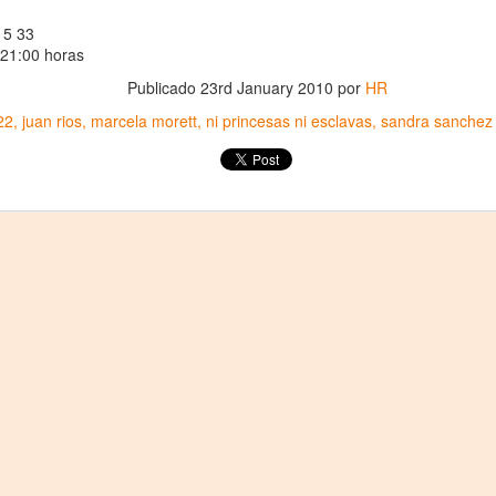
2
25 de Julho até dia 2 de agosto
15 33
 21:00 horas
line / gratuito
Publicado
23rd January 2010
por
HR
a Frida Kahlo lúcida, intensa e radiante toma o palco para celebrar o
22
juan rios
marcela morett
ni princesas ni esclavas
sandra sanchez
a dos Mortos em uma festa vibrante, repleta da poesia e da
ncestralidade mexicana. Enquanto prepara um jantar para convidados
vivos e mortos — a artista revisita sua trajetória, trazendo à cena
ersonagens marcantes, memórias, paixões e feridas que moldaram
a vida e sua arte.
Frida Viva la Vida - Argentina
UG
2
La increíble actriz 𝗟𝗮𝘂𝗿𝗮 𝗔𝘇𝗰𝘂𝗿𝗿𝗮 se pone en la piel de la
icónica Frida Kahlo en 𝙁𝙍𝙄𝘿𝘼 ¡𝙑𝙞𝙫𝙖 𝙡𝙖 𝙫𝙞𝙙𝙖!, el unipersonal
ás representado en el mundo sobre la artista mexicana, de
𝘂𝗺𝗯𝗲𝗿𝘁𝗼 𝗥𝗼𝗯𝗹𝗲𝘀 y la dirección de 𝗝𝘂𝗹𝗶𝗮 𝗠𝗼𝗿𝗴𝗮𝗱𝗼.
Divorciadas - Monterrey
UG