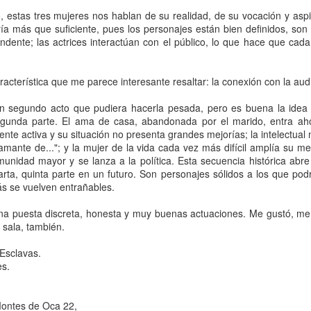
5
encontrarnos, escucharnos»
o, estas tres mujeres nos hablan de su realidad, de su vocación y as
ura Azcurra regresa a Rosario con «Frida, ¡viva la vida!», que se
ría más que suficiente, pues los personajes están bien definidos, so
resentará en el Teatro de Lavardén como parte del ciclo Comentadas.
ndente; las actrices interactúan con el público, lo que hace que cada
 función dará comienzo a las 19 y, a su término, se desarrollará una
arla que profundizará en la obra y figura de Kahlo. Las entradas son
atuitas, con cupo limitado.
acterística que me parece interesante resaltar: la conexión con la aud
nta Fe Cultura. En diciembre de 2024, Laura Azcurra llegó al Gran
n segundo acto que pudiera hacerla pesada, pero es buena la idea 
alón de Plataforma Lavardén convertida en Frida Kahlo.
gunda parte. El ama de casa, abandonada por el marido, entra aho
e activa y su situación no presenta grandes mejorías; la intelectual 
Para desandar el universo creativo de Frida Kahlo, el
UG
amante de..."; y la mujer de la vida cada vez más difícil amplía su me
4
idad mayor y se lanza a la política. Esta secuencia histórica abre 
ciclo “Comentadas” pasa del Gran Salón al Teatro de
arta, quinta parte en un futuro. Son personajes sólidos a los que pod
Plataforma Lavardén
s se vuelven entrañables.
rá este viernes a las 19, con entrada gratuita, y la presentación de la
ra teatral "Frida ¡Viva la vida!", unipersonal de Humberto Robles,
 una puesta discreta, honesta y muy buenas actuaciones. Me gustó, me 
rigido por Julia Morgado e interpretado por Laura Azcurra
 sala, también.
l Ciudadano. “Hay vidas que no caben en un marco ni se agotan en un
 Esclavas.
bro. Vidas que son vendaval, color, refugio y trinchera. Vidas que, aún
es.
n el paso de los siglos, nos siguen hablando al oído.
Frida Kahlo Viva la Vida - São Paulo
UG
Montes de Oca 22,