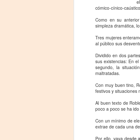
e
cómico-cínico-caústico
Como en su anterior 
simpleza dramática, lo
Tres mujeres enterame
al público sus desven
Dividido en dos parte
sus existencias: En e
segundo, la situaci
maltratadas.
Leonardo y la máquina
AUG
Con muy buen tino, Ro
6
de volar - León
festivos y situaciones
Jueves 6, 13, 20 y 27 de agosto
Al buen texto de Robl
Domingo 9 y 16 de agosto
poco a poco se ha ido
Con Nicolás León y Hugo
Con un mínimo de elem
Almanza
extrae de cada una de l
A
Dir.
Por ello, vaya desde 