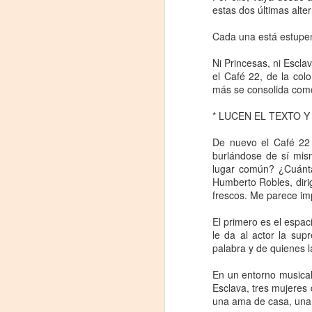
estas dos últimas alte
J
Cada una está estupen
29
Ni Princesas, ni Escla
3
el Café 22, de la co
más se consolida como
(
* LUCEN EL TEXTO Y
Di
A
De nuevo el Café 22 
burlándose de sí mis
lugar común? ¿Cuánta
#
Humberto Robles, diri
frescos. Me parece imp
S
El primero es el espac
E
le da al actor la sup
palabra y de quienes l

pu
En un entorno musical 
Esclava, tres mujeres 
📌
A
una ama de casa, una 