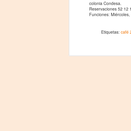
colonia Condesa.
Reservaciones 52 12 
Funciones: Miércoles,
On
Um
Etiquetas:
café 
Di
a
— 
p
su
A
m
𝗛
A