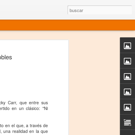
rgo mexicano vivo
obles
sentado en el mundo
s en 34 países (Cuatro continentes)
rgia "Emilio Carballido" 2014.
izaciones de Derechos Humanos.
cky Carr, que entre sus
Medio, Las Nueve Musas
tido en un clásico: "Ni
rnacional
to en el que, a través de
vo más representado en el mundo.
d, una realidad en la que