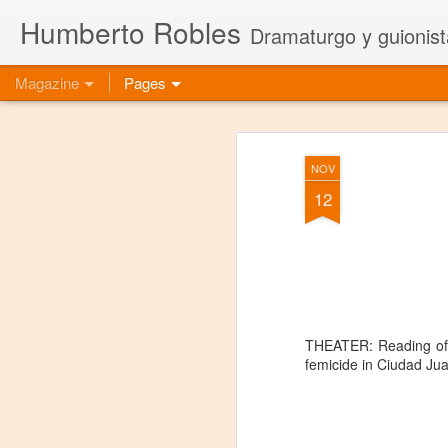
Humberto Robles
Dramaturgo y guionist
Magazine
Pages
NOV
12
THEATER: Reading of
femicide in Ciudad Ju