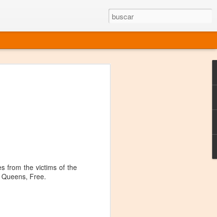
rgo mexicano vivo
sentado en el mundo
s en 34 países (Cuatro continentes)
rgia "Emilio Carballido" 2014.
izaciones de Derechos Humanos.
Medio, Las Nueve Musas
s from the victims of the
. Queens, Free.
rnacional
vo más representado en el mundo.