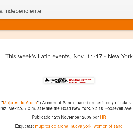
a independiente
El dramatu
JAN
This week's Latin events, Nov. 11-17 - New York
1
más repre
Montajes y representacione
Premio Nacional de Dramatu
Colabora con varias organ
Ha escrito para Somos el 
 "
Mujeres de Arena
" (Women of Sand), based on testimony of relative
arez, Mexico, 7 p.m. at Make the Road New York, 92-10 Roosevelt Ave
y colabora con ArgosIs Inte
Publicado
12th November 2009
por
HR
El dramaturgo mexicano vi
Etiquetas:
mujeres de arena
nueva york
women of sand