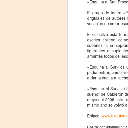
proponemos explorar y revisitar el
«Esquina al Sur. Proye
J
universo creativo de Frida.
El grupo de teatro «E
29
¿Qué va a pasar en este
originales de autores
encuentro?
vocación de crear espe
3
Presentación de la obra
El colectivo está fo
(
unipersonal Frida Viva la Vida,
escritor chileno, com
protagonizada por Laura Azcurra,
cubanos, una soprano
Di
bajo la dirección de Julia Morgado
figurantes o suplent
y dramaturgia de Humberto
amantes todos del esc
A
Robles.
«Esquina al Sur» es 
#
podía entrar, cambiar
a dar la vuelta a la e
S
«Esquina al Sur» se 
E
sueño” de Calderón de
mayo del 2009 estrenar

mismo año se volvió a
pu
Enlace:
www.esquinaal
📌
A
CAI (g), con información 