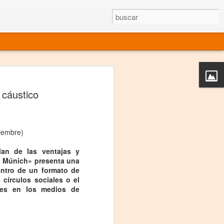
rgo mexicano vivo
 cáustico
sentado en el mundo
s en 34 países (Cuatro continentes)
viembre)
rgia "Emilio Carballido" 2014.
lan de las ventajas y
izaciones de Derechos Humanos.
en Múnich» presenta una
ntro de un formato de
Medio, Las Nueve Musas
 círculos sociales o el
tes en los medios de
rnacional
vo más representado en el mundo.