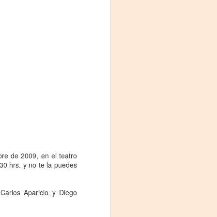
La noche que jamás
AUG
6
existió - Colonia
Sábado 15 de agosto
re de 2009, en el teatro
:30 hrs. y no te la puedes
Biblioteca Rodó
Una obra de Humberto Robles
 Carlos Aparicio y Diego
dirigida por Andrés Leal Bentancur
Con las actuaciones de Fabiana