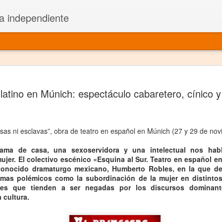
a independiente
El dramatu
JAN
 latino en Múnich: espectáculo cabaretero, cínico y
1
más repre
Montajes y representacione
esas ni esclavas”, obra de teatro en español en Múnich (27 y 29 de no
Premio Nacional de Dramatu
ama de casa, una sexoservidora y una intelectual nos hab
Colabora con varias organ
ujer. El colectivo escénico «Esquina al Sur. Teatro en español 
econocido dramaturgo mexicano, Humberto Robles, en la que de
Ha escrito para Somos el 
temas polémicos como la subordinación de la mujer en distintos
ades que tienden a ser negadas por los discursos dominan
y colabora con ArgosIs Inte
 cultura.
El dramaturgo mexicano vi