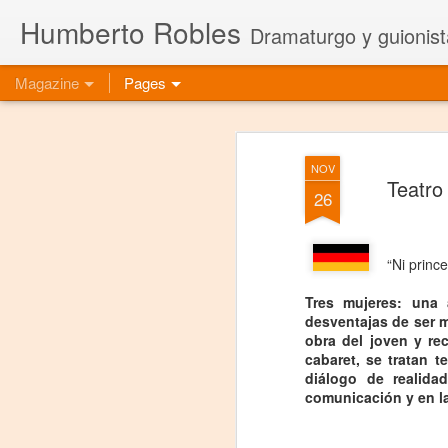
Humberto Robles
Dramaturgo y guionist
Magazine
Pages
NOV
Teatro
26
“Ni princ
Tres mujeres: una 
desventajas de ser m
obra del joven y r
cabaret, se tratan 
diálogo de realid
comunicación y en la