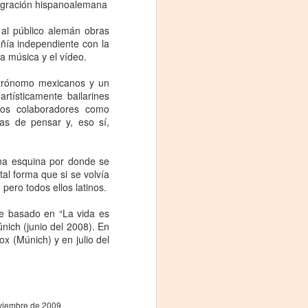
ntegración hispanoalemana
Fine y Laura Barboza
 al público alemán obras
añía independiente con la
la música y el vídeo.
astrónomo mexicanos y un
rtísticamente bailarines
tros colaboradores como
as de pensar y, eso sí,
una esquina por donde se
al forma que si se volvía
pero todos ellos latinos.
e basado en “La vida es
nich (junio del 2008). En
x (Múnich) y en julio del
oviembre de 2009.