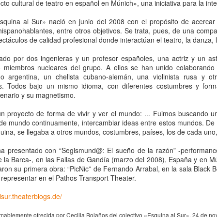
cto cultural de teatro en español en Múnich», una iniciativa para la i
La representación es del grupo
ueves 20 de agosto en Punto Escénico
Javorai Teatro Experimental del
squina al Sur» nació en junio del 2008 con el propósito de acercar
Paraguay y la dirección escénica
 de agosto en el Centro Cultural La Escalera
 hispanohablantes, entre otros objetivos. Se trata, pues, de una comp
es responsabilidad de Nadia
ctáculos de calidad profesional donde interactúan el teatro, la danza, 
Capdevila.
0 de agosto en Kokob
rmado por dos ingenieras y un profesor españoles, una actriz y un 
Sinopsis de la obra: “Mujeres de
Sangre en los Tacones)
o miembros nucleares del grupo. A ellos se han unido colaborando a
Arena” es una obra de teatro
 argentina, un chelista cubano-alemán, una violinista rusa y o
testimonial que reúne las voces
r.
es. Todos bajo un mismo idioma, con diferentes costumbres y form
de madres, hijas y activistas que
enario y su magnetismo.
Solidaridad con Pueblos Mayas en riesgo de
UG
denuncian los feminicidios
6
ocurridos en Ciudad Juárez,
hambruna
un proyecto de forma de vivir y ver el mundo: ... Fuimos buscando 
México.
AlimentarLaVida
 de mundo continuamente, intercambiar ideas entre estos mundos. De t
squina, se llegaba a otros mundos, costumbres, países, los de cada uno, 
olidaridad con Pueblos Mayas en riesgo de hambruna.
ha presentado con “Segismund@: El sueño de la razón” -performanc
nvía llamamientos al Estado mexicano para urgir:
 la Barca-, en las Fallas de Gandía (marzo del 2008), España y en Mú
on su primera obra: “PicNic” de Fernando Arrabal, en la sala Black Bo
 Implementación de un Plan de Emergencia Alimentaria hacia
 representar en el Pathos Transport Theater.
eblos originarios.
sur.theaterblogs.de/
 Intervención del Comité Internacional de la Cruz Roja.
«El teatro sigue siendo una invitación a reflexionar,
UG
amablemente ofrecida por Cecilia Bolaños del colectivo «Esquina al Sur», 24 de n