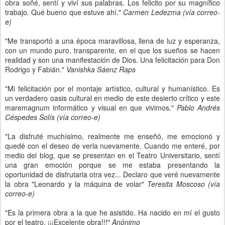
obra soñé, sentí y viví sus palabras. Los felicito por su magnífico
trabajo. Qué bueno que estuve ahí."
Carmen Ledezma (vía correo-
e)
"Me transportó a una época maravillosa, llena de luz y esperanza,
con un mundo puro, transparente, en el que los sueños se hacen
realidad y son una manifestación de Dios. Una felicitación para Don
Rodrigo y Fabián."
Vanishka Sáenz Raps
"Mi felicitación por el montaje artístico, cultural y humanístico. Es
un verdadero oasis cultural en medio de este desierto crítico y este
maremagnum informático y visual en que vivimos."
Pablo Andrés
Céspedes Solís (vía correo-e)
"La disfruté muchísimo, realmente me enseñó, me emocionó y
quedé con el deseo de verla nuevamente. Cuando me enteré, por
medio del blog, que se presentan en el Teatro Universitario, sentí
una gran emoción porque se me estaba presentando la
oportunidad de disfrutarla otra vez... Declaro que veré nuevamente
la obra "Leonardo y la máquina de volar"
Teresita Moscoso (vía
correo-e)
"Es la primera obra a la que he asistido. Ha nacido en mí el gusto
por el teatro. ¡¡¡Excelente obra!!!"
Anónimo