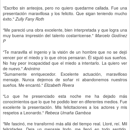
"Escribo sin anteojos, pero no quiero quedarme callada. Fue una
presentación maravillosa y los felicito. Que sigan teniendo mucho
éxito."
Zully Fany Roth
"Me pareció una obra excelente, bien interpretada y que logra una
muy buena impresión del talento costarricense."
Marcelo Godínez
P
"Te maravilla el ingenio y la visión de un hombre que no se dejó
vencer por el miedo y lo que otros pensaran. Él siguió sus sueños.
No hay peor incapacidad que el miedo a intentarlo. La quiero ver
de nuevo."
Anónimo
"Sumamente enriquecedor. Excelente actuación, maravilloso
mensaje. Nunca dejemos de soñar ni abandonemos nuestros
sueños. Me encantó."
Elizabeth Rivera
"Lo que he presenciado esta noche me ha dejado más
conocimientos que lo que he podido leer en diferentes medios. Fue
excelente la presentación. Mis felicitaciones a los actores y mis
respetos a Leonardo."
Rebeca Umaña Gamboa
"Me fascinó, me transformó más allá del tiempo real. Lloré, reí. Mil
felicidades. Deja un mensaje lindo, me llenó en todo sentido.