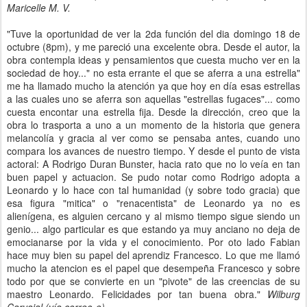
Maricelle M. V.
"Tuve la oportunidad de ver la 2da función del dia domingo 18 de
octubre (8pm), y me pareció una excelente obra. Desde el autor, la
obra contempla ideas y pensamientos que cuesta mucho ver en la
sociedad de hoy..." no esta errante el que se aferra a una estrella"
me ha llamado mucho la atención ya que hoy en día esas estrellas
a las cuales uno se aferra son aquellas "estrellas fugaces"... como
cuesta encontar una estrella fija. Desde la dirección, creo que la
obra lo trasporta a uno a un momento de la historia que genera
melancolía y gracia al ver como se pensaba antes, cuando uno
compara los avances de nuestro tiempo. Y desde el punto de vista
actoral: A Rodrigo Duran Bunster, hacia rato que no lo veía en tan
buen papel y actuacion. Se pudo notar como Rodrigo adopta a
Leonardo y lo hace con tal humanidad (y sobre todo gracia) que
esa figura "mitica" o "renacentista" de Leonardo ya no es
alienígena, es alguien cercano y al mismo tiempo sigue siendo un
genio... algo particular es que estando ya muy anciano no deja de
emocianarse por la vida y el conocimiento. Por oto lado Fabian
hace muy bien su papel del aprendiz Francesco. Lo que me llamó
mucho la atencion es el papel que desempeña Francesco y sobre
todo por que se convierte en un "pivote" de las creencias de su
maestro Leonardo. Felicidades por tan buena obra."
Wilburg