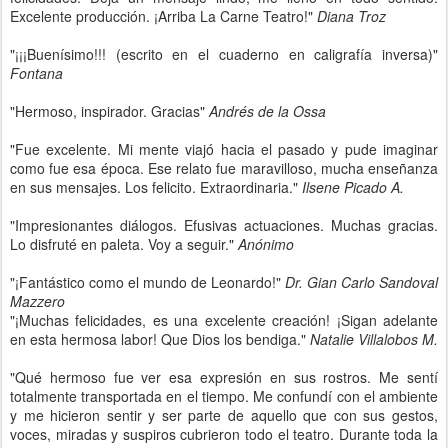
Excelente producción. ¡Arriba La Carne Teatro!"
Diana Troz
"¡¡¡Buenísimo!!! (escrito en el cuaderno en caligrafía inversa)"
Fontana
"Hermoso, inspirador. Gracias"
Andrés de la Ossa
"Fue excelente. Mi mente viajó hacia el pasado y pude imaginar
como fue esa época. Ese relato fue maravilloso, mucha enseñanza
en sus mensajes. Los felicito. Extraordinaria."
Ilsene Picado A.
"Impresionantes diálogos. Efusivas actuaciones. Muchas gracias.
Lo disfruté en paleta. Voy a seguir."
Anónimo
"¡Fantástico como el mundo de Leonardo!"
Dr. Gian Carlo Sandoval
Mazzero
"¡Muchas felicidades, es una excelente creación! ¡Sigan adelante
en esta hermosa labor! Que Dios los bendiga."
Natalie Villalobos M.
"Qué hermoso fue ver esa expresión en sus rostros. Me sentí
totalmente transportada en el tiempo. Me confundí con el ambiente
y me hicieron sentir y ser parte de aquello que con sus gestos,
voces, miradas y suspiros cubrieron todo el teatro. Durante toda la