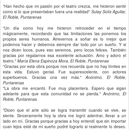
"Han hecho que mi pasión por el teatro crezca, me hicieron sentir
como si lo que presentaban fuera una realidad"
Sulay Solís Aguilar,
El Roble, Puntarenas
"Un día como hoy me hicieron retroceder en el tiempo
mágicamente, recordando que las limitaciones las ponemos los
propios seres humanos. Atrevernos a soñar es lo mejor que
podemos hacer y debemos siempre dar todo por un sueño. Y si
nos dicen locos, pues eso seremos, pero locos felices. También
gracias por regalarnos esa excelente actuación. Amo y adoro el
teatro."
María Elena Espinoza Mora, El Roble, Puntarenas
"Gracias por esta obra porque nos recuerda que no hay límites en
esta vida. Estuvo genial. Fue superexcelente, con actores
superbuenos. Gracias una vez más."
Anónimo, El Roble,
Puntarenas
"La obra me encantó. Fue muy placentera. Espero que sigan
adelante para que esta comunidad no se pierda."
Anónimo, El
Roble, Puntarenas
"Dicen que el arte sólo se logra transmitir cuando se vive, se
siente. Sinceramente hoy la obra me logró adentrar, llevar a un
lado en mí. Gracias porque gracias a hoy entendí que sin importar
cuan lejos esté de mi sueño podré lograrlo si realmente lo deseo.