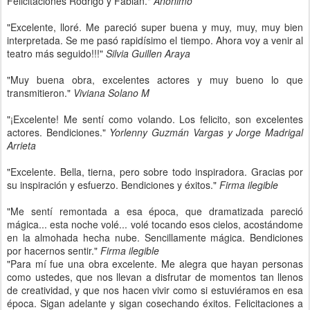
Felicitaciones Rodrigo y Fabián."
Anónimo
"Excelente, lloré. Me pareció super buena y muy, muy, muy bien
interpretada. Se me pasó rapidísimo el tiempo. Ahora voy a venir al
teatro más seguido!!!"
Silvia Guillen Araya
"Muy buena obra, excelentes actores y muy bueno lo que
transmitieron."
Viviana Solano M
"¡Excelente! Me sentí como volando. Los felicito, son excelentes
actores. Bendiciones."
Yorlenny Guzmán Vargas y Jorge Madrigal
Arrieta
"Excelente. Bella, tierna, pero sobre todo inspiradora. Gracias por
su inspiración y esfuerzo. Bendiciones y éxitos."
Firma ilegible
"Me sentí remontada a esa época, que dramatizada pareció
mágica... esta noche volé... volé tocando esos cielos, acostándome
en la almohada hecha nube. Sencillamente mágica. Bendiciones
por hacernos sentir."
Firma ilegible
"Para mí fue una obra excelente. Me alegra que hayan personas
como ustedes, que nos llevan a disfrutar de momentos tan llenos
de creatividad, y que nos hacen vivir como si estuviéramos en esa
época. Sigan adelante y sigan cosechando éxitos. Felicitaciones a