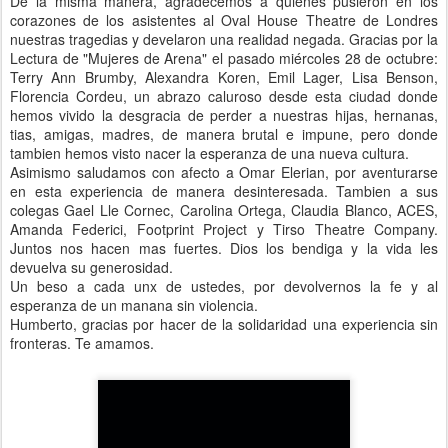
De la misma manera, agradecemos a quienes pusieron en los
corazones de los asistentes al Oval House Theatre de Londres
nuestras tragedias y develaron una realidad negada. Gracias por la
Lectura de "Mujeres de Arena" el pasado miércoles 28 de octubre:
Terry Ann Brumby, Alexandra Koren, Emil Lager, Lisa Benson,
Florencia Cordeu, un abrazo caluroso desde esta ciudad donde
hemos vivido la desgracia de perder a nuestras hijas, hernanas,
tias, amigas, madres, de manera brutal e impune, pero donde
tambien hemos visto nacer la esperanza de una nueva cultura.
Asimismo saludamos con afecto a Omar Elerian, por aventurarse
en esta experiencia de manera desinteresada. Tambien a sus
colegas Gael Lle Cornec, Carolina Ortega, Claudia Blanco, ACES,
Amanda Federici, Footprint Project y Tirso Theatre Company.
Juntos nos hacen mas fuertes. Dios los bendiga y la vida les
devuelva su generosidad.
Un beso a cada unx de ustedes, por devolvernos la fe y al
esperanza de un manana sin violencia.
Humberto, gracias por hacer de la solidaridad una experiencia sin
fronteras. Te amamos.