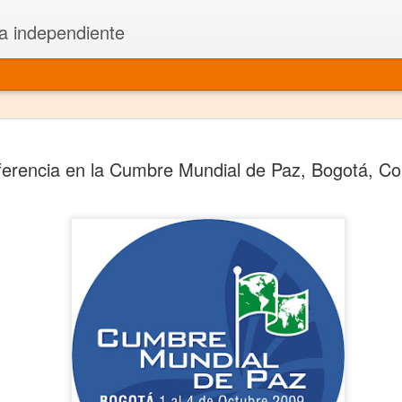
a independiente
El dramatu
JAN
erencia en la Cumbre Mundial de Paz, Bogotá, Co
1
más repre
Montajes y representacione
Premio Nacional de Dramatu
Colabora con varias organ
Ha escrito para Somos el 
y colabora con ArgosIs Inte
El dramaturgo mexicano vi