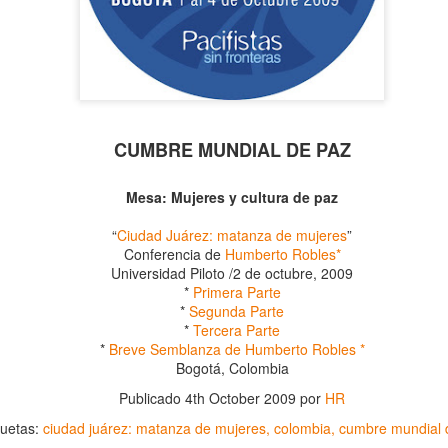
CUMBRE MUNDIAL DE PAZ
Mesa: Mujeres y cultura de paz
“
Ciudad Juárez: matanza de mujeres
”
La obra de teatro
Leonardo y la máquina
AUG
Conferencia de
Humberto Robles*
AUG
7
Universidad Piloto /2 de octubre, 2009
6
“MUJERES DE
de volar - León
*
Primera Parte
ARENA” llega a
Jueves 6, 13, 20 y 27 de agosto
*
Segunda Parte
Formosa
*
Tercera Parte
Domingo 9 y 16 de agosto
El próximo domingo 9 de agosto,
*
Breve Semblanza de Humberto Robles *
Formosa recibe la obra “Mujeres
Bogotá, Colombia
Con Nicolás León y Hugo
deArena” representada en 140
Almanza
Publicado
4th October 2009
por
HR
países, del autor mexicano
Échale la culpa a Hacienda / Tacones Sangrientos -
UG
Humberto Robles.
quetas:
ciudad juárez: matanza de mujeres
colombia
cumbre mundial 
Dir.
6
Guadalajara