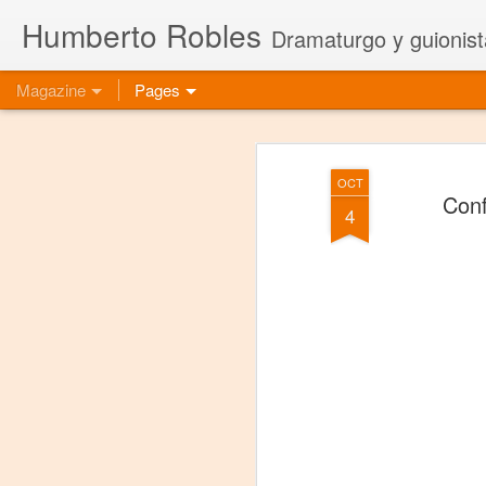
Humberto Robles
Dramaturgo y guionist
Magazine
Pages
OCT
Conf
4