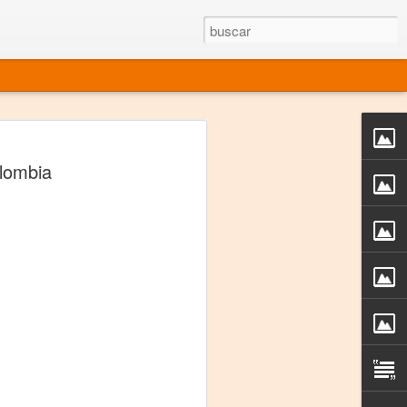
rgo mexicano vivo
lombia
sentado en el mundo
s en 34 países (Cuatro continentes)
rgia "Emilio Carballido" 2014.
izaciones de Derechos Humanos.
Medio, Las Nueve Musas
rnacional
vo más representado en el mundo.