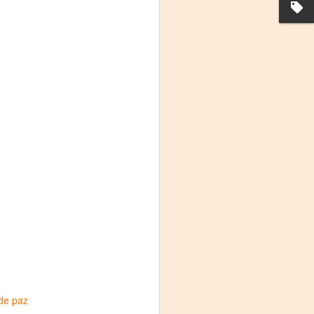
La noche que jamás
AUG
6
existió - Colonia
Sábado 15 de agosto
Biblioteca Rodó
Una obra de Humberto Robles
dirigida por Andrés Leal Bentancur
de paz
Con las actuaciones de Fabiana