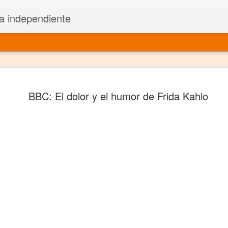
a independiente
El dramatu
JAN
BBC: El dolor y el humor de Frida Kahlo
1
más repre
Montajes y representacione
Premio Nacional de Dramatu
Colabora con varias organ
Ha escrito para Somos el 
y colabora con ArgosIs Inte
El dramaturgo mexicano vi