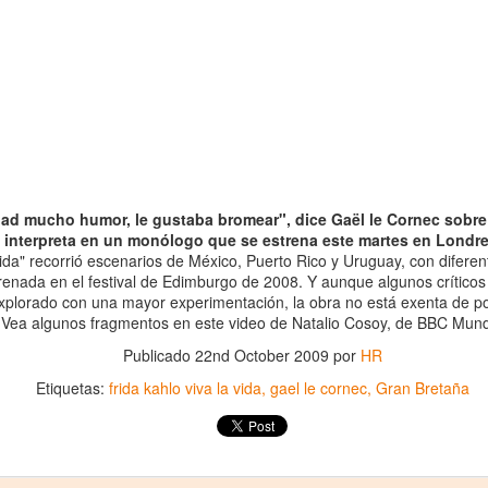
rdad mucho humor, le gustaba bromear", dice Gaël le Cornec sobre
interpreta en un monólogo que se estrena este martes en Londre
 vida" recorrió escenarios de México, Puerto Rico y Uruguay, con difere
La obra de teatro
Leonardo y la máquina
AUG
AUG
trenada en el festival de Edimburgo de 2008. Y aunque algunos crítico
8
8
“MUJERES DE
de volar - León
xplorado con una mayor experimentación, la obra no está exenta de pot
Vea algunos fragmentos en este video de Natalio Cosoy, de BBC Mun
ARENA” llega a
Jueves 6, 13, 20 y 27 de agosto
Formosa
Publicado
22nd October 2009
por
HR
Domingo 9 y 16 de agosto
El próximo domingo 9 de agosto,
Etiquetas:
frida kahlo viva la vida
gael le cornec
Gran Bretaña
Formosa recibe la obra “Mujeres
Con Nicolás León y Hugo
deArena” representada en 140
Almanza
países, del autor mexicano
Échale la culpa a Hacienda / Tacones Sangrientos -
UG
Humberto Robles.
Dir.
8
Guadalajara