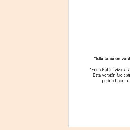
"Ella tenía en ve
"Frida Kahlo, viva la
"MUJERES DE
AUG
Esta versión fue es
8
ARENA" LLEGA A
podría haber e
FORMOSA CON UNA
PROPUESTA DE
TEATRO
TESTIMONIAL Y
DENUNCIA
La reconocida obra del dramaturgo
A
mexicano Humberto Robles