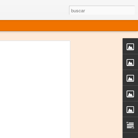
rgo mexicano vivo
sentado en el mundo
s en 34 países (Cuatro continentes)
rgia "Emilio Carballido" 2014.
izaciones de Derechos Humanos.
Medio, Las Nueve Musas
rnacional
vo más representado en el mundo.