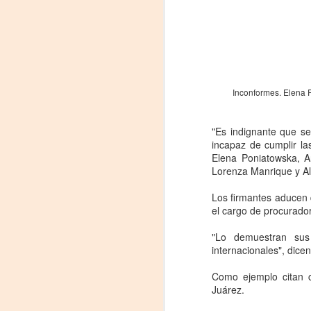
Inconformes. Elena P
"Es indignante que se
incapaz de cumplir la
Elena Poniatowska, A
Lorenza Manrique y Ale
Frida Viva la Vida -
AUG
7
Santa Fe
Los firmantes aducen 
Viernes 7 de agosto, 19 h.
el cargo de procurador
El universo de Frida Kahlo se
"Lo demuestran sus
apodera del ciclo Comentadas
internacionales", dicen
La calidez del Gran Salón se
Como ejemplo citan c
muda al Teatinmersivana fecha
Juárez.
A
muy especial, donde nos