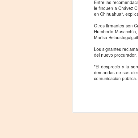
proponemos explorar y revisitar el
Entre las recomendaci
J
universo creativo de Frida.
le finquen a Chávez C
en Chihuahua", explica
29
¿Qué va a pasar en este
encuentro?
Otros firmantes son 
3
Humberto Musacchio, L
Presentación de la obra
Marisa Belausteguigoit
(
unipersonal Frida Viva la Vida,
protagonizada por Laura Azcurra,
Los signantes reclama
Di
bajo la dirección de Julia Morgado
del nuevo procurador.
y dramaturgia de Humberto
A
Robles.
"El desprecio y la s
demandas de sus elect
#
comunicación pública.
S
E

pu
📌
A