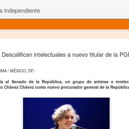
a independiente
El dramatu
JAN
Descalifican intelectuales a nuevo titular de la P
1
más repre
Montajes y representacione
MA / MÉXICO, DF.-
Premio Nacional de Dramatu
da al Senado de la República, un grupo de artistas e intelec
ro Chávez Chávez como nuevo procurador general de la Repúblic
Colabora con varias organ
Ha escrito para Somos el 
y colabora con ArgosIs Inte
El dramaturgo mexicano vi