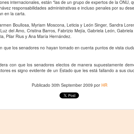
ones internacionales, están "las de un grupo de expertos de la ONU,
La representación es del grupo
ueves 20 de agosto en Punto Escénico
hávez responsabilidades administrativas e incluso penales por su d
Javorai Teatro Experimental del
n en la carta.
Paraguay y la dirección escénica
 de agosto en el Centro Cultural La Escalera
es responsabilidad de Nadia
Carmen Boullosa, Myriam Moscona, Leticia y León Singer, Sandra Lor
Capdevila.
0 de agosto en Kokob
uz del Amo, Cristina Barros, Fabrizio Mejía, Gabriela León, Gabriela
ia, Pilar Rius y Ana María Hernández.
Sinopsis de la obra: “Mujeres de
Sangre en los Tacones)
Arena” es una obra de teatro
n que los senadores no hayan tomado en cuenta puntos de vista ciud
testimonial que reúne las voces
r.
de madres, hijas y activistas que
Solidaridad con Pueblos Mayas en riesgo de
UG
denuncian los feminicidios
ordera con que los senadores electos de manera supuestamente demo
6
ocurridos en Ciudad Juárez,
hambruna
ores es signo evidente de un Estado que les está fallando a sus ciu
México.
AlimentarLaVida
Publicado
30th September 2009
por
HR
olidaridad con Pueblos Mayas en riesgo de hambruna.
nvía llamamientos al Estado mexicano para urgir:
 Implementación de un Plan de Emergencia Alimentaria hacia
eblos originarios.
 Intervención del Comité Internacional de la Cruz Roja.
«El teatro sigue siendo una invitación a reflexionar,
UG