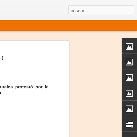
rgo mexicano vivo
GR
sentado en el mundo
s en 34 países (Cuatro continentes)
rgia "Emilio Carballido" 2014.
tuales protestó por la
a.
izaciones de Derechos Humanos.
Medio, Las Nueve Musas
rnacional
vo más representado en el mundo.