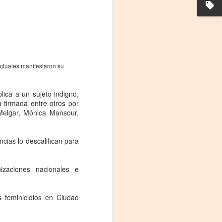
ectuales manifestaron su
ica a un sujeto indigno,
a firmada entre otros por
Melgar, Mónica Mansour,
La noche que jamás
AUG
6
existió - Colonia
ias lo descalifican para
Sábado 15 de agosto
Biblioteca Rodó
zaciones nacionales e
Una obra de Humberto Robles
dirigida por Andrés Leal Bentancur
 feminicidios en Ciudad
Con las actuaciones de Fabiana