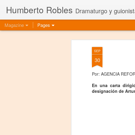
Humberto Robles
Dramaturgo y guionist
Magazine
Pages
SEP
30
Por: AGENCIA REFOR
En una carta dirigi
designación de Artu