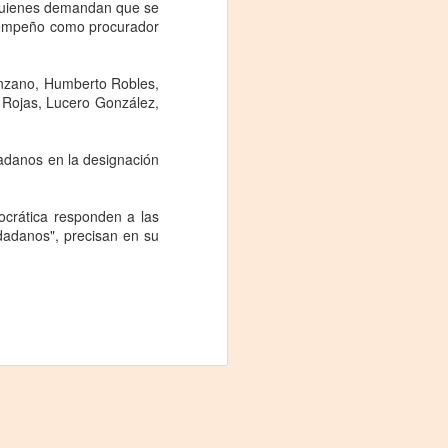
Fine y Laura Barboza
 quienes demandan que se
esempeño como procurador
enzano, Humberto Robles,
 Rojas, Lucero González,
adanos en la designación
crática responden a las
dadanos", precisan en su