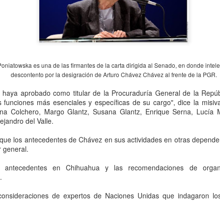
oniatowska es una de las firmantes de la carta dirigida al Senado, en donde intel
descontento por la desigración de Arturo Chávez Chávez al frente de la PGR.
 haya aprobado como titular de la Procuraduría General de la Repúbl
s funciones más esenciales y específicas de su cargo", dice la misiv
na Colchero, Margo Glantz, Susana Glantz, Enrique Serna, Lucía 
jandro del Valle.
La obra de teatro
Leonardo y la máquina
AUG
AUG
7
6
“MUJERES DE
de volar - León
que los antecedentes de Chávez en sus actividades en otras dependenc
ARENA” llega a
Jueves 6, 13, 20 y 27 de agosto
 general.
Formosa
Domingo 9 y 16 de agosto
 antecedentes en Chihuahua y las recomendaciones de organi
El próximo domingo 9 de agosto,
.
Formosa recibe la obra “Mujeres
Con Nicolás León y Hugo
deArena” representada en 140
Almanza
onsideraciones de expertos de Naciones Unidas que indagaron los
países, del autor mexicano
Échale la culpa a Hacienda / Tacones Sangrientos -
UG
Humberto Robles.
Dir.
6
Guadalajara