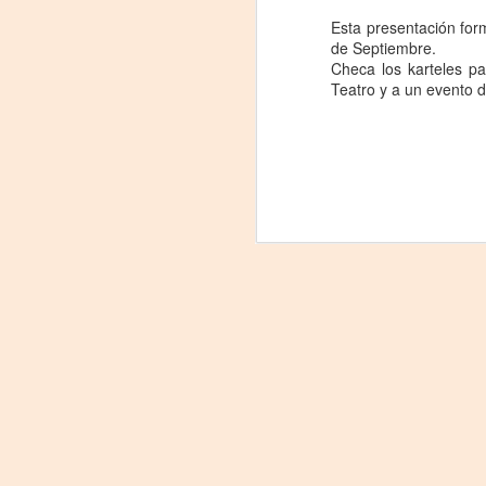
comienzo a las 19 y, a su término,
Esta presentación for
se desarrollará una charla que
B
de Septiembre.
profundizará en la obra y figura de
Checa los karteles p
Kahlo. Las entradas son gratuitas,
U
Teatro y a un evento 
con cupo limitado.
C
Santa Fe Cultura. En diciembre de
2024, Laura Azcurra llegó al Gran
Salón de Plataforma Lavardén
convertida en Frida Kahlo.
A
J
29
3
(
Di
A