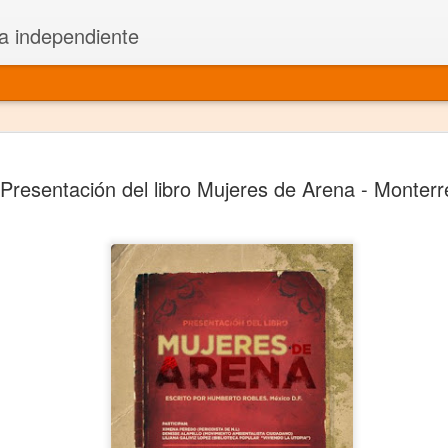
a independiente
El dramatu
JAN
Presentación del libro Mujeres de Arena - Monterr
1
más repre
Montajes y representacione
Premio Nacional de Dramatu
Colabora con varias organ
Ha escrito para Somos el 
y colabora con ArgosIs Inte
El dramaturgo mexicano vi