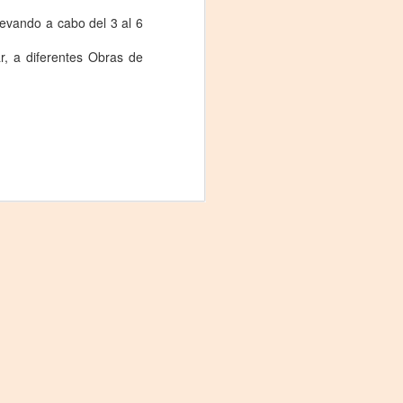
proponemos explorar y revisitar el
levando a cabo del 3 al 6
universo creativo de Frida.
r, a diferentes Obras de
¿Qué va a pasar en este
encuentro?
Presentación de la obra
unipersonal Frida Viva la Vida,
protagonizada por Laura Azcurra,
bajo la dirección de Julia Morgado
y dramaturgia de Humberto
Robles.