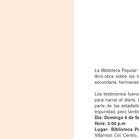
La Biblioteca Popular 
libro-obra sobre los 
«El teatro sigue siendo
AUG
secundaria, hermanas
5
una invitación a
reflexionar,
Los testimonios fuer
encontrarnos,
para narrar el diario
parte de las estadist
escucharnos»
impunidad, pero tambiè
Laura Azcurra regresa a Rosario
Día: Domingo 6 de S
con «Frida, ¡viva la vida!», que se
Hora: 3:00 p.m
presentará en el Teatro de
Lugar: Biblioteca P
A
Lavardén como parte del ciclo
Villarreal. Col. Centro,
Comentadas. La función dará