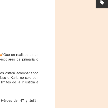
na
"Que en realidad es un
-escolares de primaria o
Frida Viva la Vida -
AUG
3
Santa Fe
 nos estará acompañando
Viernes 7 de agosto, 19 h.
nisse o Karla no solo son
imites de la injusticia e
El universo de Frida Kahlo se
apodera del ciclo Comentadas
La calidez del Gran Salón se
 Héroes del 47 y Juliàn
muda al Teatinmersivana fecha
muy especial, donde nos