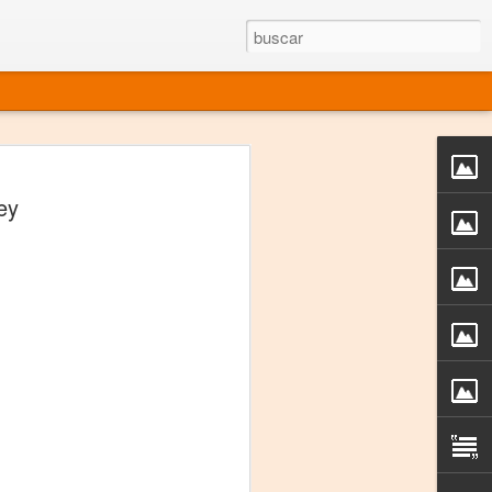
rgo mexicano vivo
ey
sentado en el mundo
s en 34 países (Cuatro continentes)
rgia "Emilio Carballido" 2014.
izaciones de Derechos Humanos.
Medio, Las Nueve Musas
rnacional
vo más representado en el mundo.