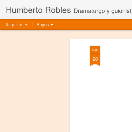
Humberto Robles
Dramaturgo y guionist
Magazine
Pages
AUG
28