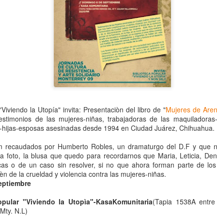
"Viviendo la Utopía" invita: Presentaciòn del libro de "
Mujeres de Are
testimonios de las mujeres-niñas, trabajadoras de las maquiladoras
Leonardo y la máquina
Para desandar el
AUG
AUG
-hijas-esposas asesinadas desde 1994 en Ciudad Juárez, Chihuahua.
5
4
de volar - León
universo creativo de
Frida Kahlo, el ciclo
on recaudados por Humberto Robles, un dramaturgo del D.F y que
Jueves 6, 13, 20 y 27 de agosto
, la foto, la blusa que quedo para recordarnos que Maria, Leticia, De
“Comentadas” pasa
icas o de un caso sin resolver, si no que ahora forman parte de los l
Domingo 9 y 16 de agosto
del Gran Salón al
n de la crueldad y violencia contra las mujeres-niñas.
Teatro de Plataforma
eptiembre
Con Nicolás León y Hugo
Lavardén
Almanza
opular "Viviendo la Utopìa"-KasaKomunitaria
(Tapia 1538A entre
Será este viernes a las 19, con
La noche que jamás existió - Colonia
UG
 Mty. N.L)
Dir.
entrada gratuita, y la presentación
3
Sábado 15 de agosto