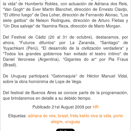
la vida" de Humberto Robles, con actuación de Adriana dos Reis,
"Van Gogh" de Ever Martin Blanchet, dirección de Ernesto Clavijo,
"El último fuego" de Dea Loher, dirección de Fernando Alonso, "Los
siete gatitos" de Nelson Rodrigues, dirección de Arturo Fleitas y
"Un Dios salvaje" de Yasmina Reza, dirección de Mario Morgan.
Del Festival de Cádiz (20 al 31 de octubre), destacamos, por
ahora, "Futuros difuntos" por La Zaranda, "Santiago" de
Yuyachkani (Perú), "El desarrollo de la civilización verdadera" y
"Todos los grandes gobiernos han evitado el teatro íntimo" de
Daniel Veronese (Argentina), "Gigantes do ar" por Pia Fraus
(Brasil).
De Uruguay participará "Gatomaquia" de Héctor Manuel Vidal,
sobre la obra homónima de Lope de Vega.
Del festival de Buenos Aires se conoce parte de la programación,
que brindaremos en detalle a su debido tiempo.
Publicado
21st August 2009
por
HR
Etiquetas:
adriana do reis
brasil
frida kahlo viva la vida
porto
alegre
uruguay