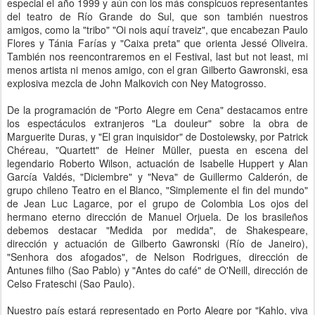
especial el año 1999 y aún con los más conspicuos representantes
del teatro de Río Grande do Sul, que son también nuestros
amigos, como la "tribo" "Oi nois aquí traveiz", que encabezan Paulo
Flores y Tánia Farías y "Caixa preta" que orienta Jessé Oliveira.
También nos reencontraremos en el Festival, last but not least, mi
menos artista ni menos amigo, con el gran Gilberto Gawronski, esa
explosiva mezcla de John Malkovich con Ney Matogrosso.
De la programación de "Porto Alegre em Cena" destacamos entre
los espectáculos extranjeros "La douleur" sobre la obra de
Marguerite Duras, y "El gran inquisidor" de Dostoiewsky, por Patrick
Chéreau, "Quartett" de Heiner Müller, puesta en escena del
legendario Roberto Wilson, actuación de Isabelle Huppert y Alan
García Valdés, "Diciembre" y "Neva" de Guillermo Calderón, de
grupo chileno Teatro en el Blanco, "Simplemente el fin del mundo"
de Jean Luc Lagarce, por el grupo de Colombia Los ojos del
hermano eterno dirección de Manuel Orjuela. De los brasileños
debemos destacar "Medida por medida", de Shakespeare,
dirección y actuación de Gilberto Gawronski (Río de Janeiro),
"Senhora dos afogados", de Nelson Rodrigues, dirección de
Antunes filho (Sao Pablo) y "Antes do café" de O'Neill, dirección de
Celso Frateschi (Sao Paulo).
Nuestro país estará representado en Porto Alegre por "Kahlo, viva