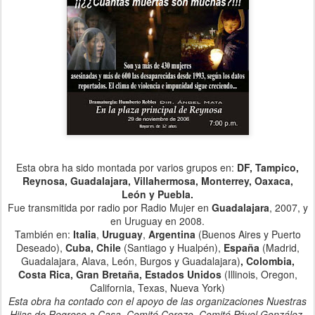
Esta obra ha sido montada por varios grupos en:
DF, Tampico,
Reynosa, Guadalajara, Villahermosa, Monterrey, Oaxaca,
León y Puebla.
Fue transmitida por radio por Radio Mujer en
Guadalajara
, 2007, y
en Uruguay en 2008.
También en:
Italia
,
Uruguay
,
Argentina
(Buenos Aires y Puerto
Deseado),
Cuba, Chile
(Santiago y Hualpén),
España
(Madrid,
Guadalajara, Alava, León, Burgos y Guadalajara)
, Colombia,
Costa Rica, Gran Bretaña, Estados Unidos
(Illinois, Oregon,
California, Texas, Nueva York)
Esta obra ha contado con el apoyo de las organizaciones Nuestras
Hijas de Regreso a Casa, Comité Cerezo, Comité Pável González,